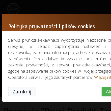
Polityka prywatności i plików cookies
Aktualne promocj
Serwis piwniczka-skawina.pl wykorzystuje niezbędne pl
(sesyjne) w celach: zapamiętania ustawień i pr
użytkownika, zapisania informacji o adresie dostawy 
Sprawdź i skorzystaj z bieżących promocji
zamówieniu. Przez dalsze korzystanie, bez zmian 
restauracji.
zakresie prywatności, z serwisu piwniczka-skawina.pl
zgodę na zapisywanie plików cookies w Twojej przeglą
Promocje nie łączą się w ramach jed
Operatora Serwisu i jego zaufanych partnerów.
Więcej inf
zamówienia.*
Zamknij
Ak