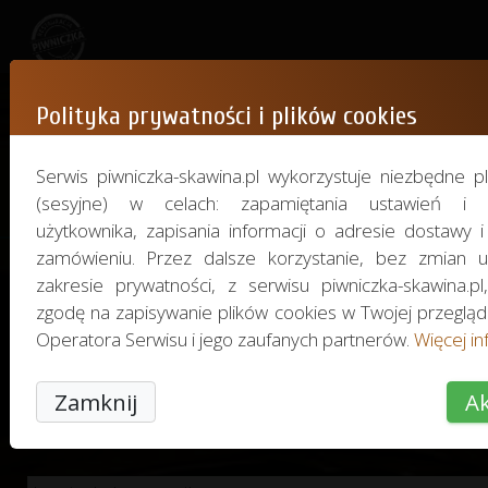
Polityka prywatności i plików cookies
Resetowanie hasła
Serwis piwniczka-skawina.pl wykorzystuje niezbędne pl
Uzupełnij formularz
(sesyjne) w celach: zapamiętania ustawień i pr
użytkownika, zapisania informacji o adresie dostawy 
zamówieniu. Przez dalsze korzystanie, bez zmian 
zakresie prywatności, z serwisu piwniczka-skawina.pl
Wpisz swój adres e-mail podany podczas reje
zgodę na zapisywanie plików cookies w Twojej przeglą
potwierdź chęć zmiany hasła. W ciągu ki
Operatora Serwisu i jego zaufanych partnerów.
Więcej inf
otrzymasz na niego instrukcję dot. zre
Zamknij
Ak
Twojego hasła.