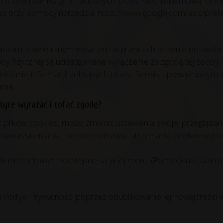
jach użytkownika gromadzonych przez sieć reklamową Goo
ies przy pomocy narzędzia:
https://www.google.com/ads/pref
iotom zewnętrznym wyłącznie w granicach prawnie dozwolon
by fizycznej są udostępniane wyłączenie za zgodą tej osoby.
ielania informacji zebranych przez Serwis upoważniony
nia.
tyce wyrażać i cofać zgodę?
ć plików cookies, może zmienić ustawienia swojej przeglądark
uwierzytelniania, bezpieczeństwa, utrzymania preferencji 
ek internetowych dostępne są w jej menu (Pomoc) lub na stron
Polityki Prywatności poprzez opublikowanie jej nowej treści w