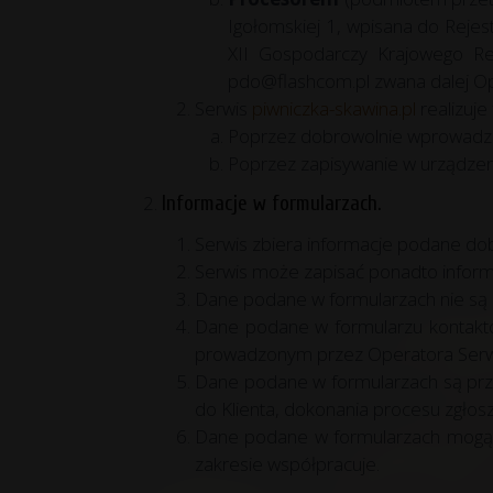
Igołomskiej 1, wpisana do Reje
XII Gospodarczy Krajowego 
pdo@flashcom.pl
zwana dalej O
Serwis
piwniczka-skawina.pl
realizuje
Poprzez dobrowolnie wprowadzo
Poprzez zapisywanie w urządzeni
Informacje w formularzach.
Serwis zbiera informacje podane do
Serwis może zapisać ponadto informa
Dane podane w formularzach nie są 
Dane podane w formularzu kontakto
prowadzonym przez Operatora Serw
Dane podane w formularzach są przet
do Klienta, dokonania procesu zgłos
Dane podane w formularzach mogą b
zakresie współpracuje.