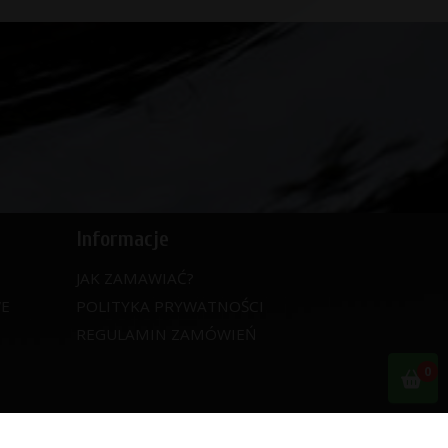
Informacje
JAK ZAMAWIAĆ?
WE
POLITYKA PRYWATNOŚCI
REGULAMIN ZAMÓWIEŃ
0