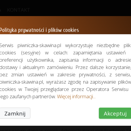
A
KONTAKT
Polityka prywatności i plików cookies
Polityka prywatnośc
Serwis piwniczka-skawina.pl wykorzystuje niezbędne plik
cookies (sesyjne) w celach: zapamiętania ustawień 
preferencji użytkownika, zapisania informacji o adresi
dostawy i aktualnym zamówieniu. Przez dalsze korzystanie
bez zmian ustawień w zakresie prywatności, z serwis
piwniczka-skawina.pl, wyrażasz zgodę na zapisywanie plikó
h osobowych użytkowników serwisu piwniczka-skawina.pl.
cookies w Twojej przeglądarce przez Operatora Serwisu 
ia Parlamentu Europejskiego i Rady (UE) 2016/679 z dnia 
jego zaufanych partnerów.
Więcej informacji...
aniem danych osobowych i w sprawie swobodnego przepływ
WOLUCJA PRZEDSIĘBIORSTWA Sp. z o.o.
informuje iż:
Zamknij
Akceptuj
anych osobowych jest EWOLUCJA PRZEDSIĘBIORSTWA Sp. z o
0 Skawina, NIP: 9512602238, e-mail:
biuro@piwniczka-skawina
rzającym dane w imieniu Administratora) jest Flashcom Sp. 