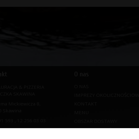
akt
O nas
O NAS
URACJA & PIZZERIA
ICZKA SKAWINA
IMPREZY OKOLICZNOŚCIO
ama Mickiewicza 8,
KONTAKT
0 Skawina
MENU
91 593
,
12 256 03 03
OBSZAR DOSTAWY
OPINIE KLIENTÓW
@piwniczka-skawina.pl