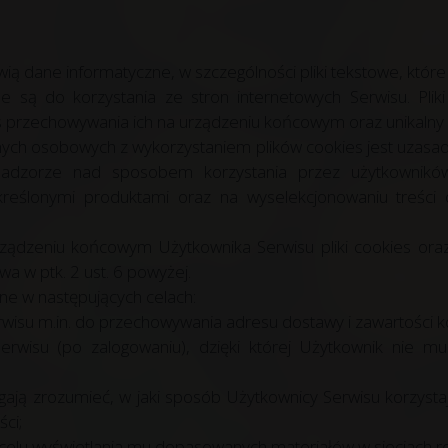
tanowią dane informatyczne, w szczególności pliki tekstowe, 
e są do korzystania ze stron internetowych Serwisu. Plik
as przechowywania ich na urządzeniu końcowym oraz unikalny
 osobowych z wykorzystaniem plików cookies jest uzasadniony 
dzorze nad sposobem korzystania przez użytkowników 
reślonymi produktami oraz na wyselekcjonowaniu treści 
dzeniu końcowym Użytkownika Serwisu pliki cookies oraz
a w ptk. 2 ust. 6 powyżej.
ne w następujących celach:
rwisu m.in. do przechowywania adresu dostawy i zawartości k
Serwisu (po zalogowaniu), dzięki której Użytkownik nie m
gają zrozumieć, w jaki sposób Użytkownicy Serwisu korzystaj
ści;
w celu wyświetlania mu dopasowanych materiałów w sieciach r