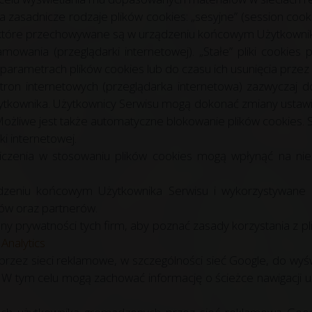
asadnicze rodzaje plików cookies: „sesyjne” (session cookies
 które przechowywane są w urządzeniu końcowym Użytkownik
amowania (przeglądarki internetowej). „Stałe” pliki cook
parametrach plików cookies lub do czasu ich usunięcia przez
ron internetowych (przeglądarka internetowa) zazwyczaj 
kownika. Użytkownicy Serwisu mogą dokonać zmiany ustawie
 Możliwe jest także automatyczne blokowanie plików cookies.
i internetowej.
iczenia w stosowaniu plików cookies mogą wpłynąć na niek
ądzeniu końcowym Użytkownika Serwisu i wykorzystywane
ów oraz partnerów.
ony prywatności tych firm, aby poznać zasady korzystania z p
Analytics
 przez sieci reklamowe, w szczególności sieć Google, do w
u. W tym celu mogą zachować informację o ścieżce nawigacji 