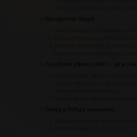
W zakresie informacji o preferenc
informacje wynikające z plików cook
Udostępnienie danych.
Dane podlegają udostępnieniu podm
Dane umożliwiające identyfikację oso
Operator może mieć obowiązek udz
żądań w zakresie wynikającym z żąda
Zarządzanie plikami cookies – jak w prak
Jeśli użytkownik nie chce otrzymywa
cookies niezbędnych dla procesów: 
serwisu piwniczka-skawina.pl
Informacje dot. ustawień przeglądar
Zmiany w Polityce prywatności.
Zastrzegamy prawo zmiany niniejszej 
Ostatnia aktualizacja: 29.10.2024r.