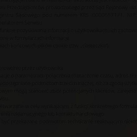
stru Przedsiębiorców prowadzonego przez Sąd Rejonowy dla
Rejestru Sądowego pod numerem KRS: 0000657171, NIP:
peratorem Serwisu.
 funkcje pozyskiwania informacji o użytkownikach i ich zacho
ne w formularzach informacje.
ach końcowych plików cookie (tzw. „ciasteczka”).
browolnie przez użytkownika.
cje o parametrach połączenia (oznaczenie czasu, adres IP).
udostępniane podmiotom trzecim inaczej, niż za zgodą użytk
wym mogą stanowić zbiór potencjalnych klientów, zarejest
isu.
warzane w celu wynikającym z funkcji konkretnego formularz
zenia reklamacyjnego lub kontaktu handlowego.
yć przekazane podmiotom technicznie realizującym niektór