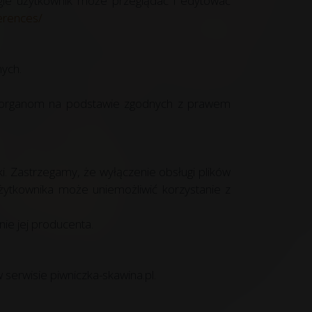
gle użytkownik może przeglądać i edytować
erences/
ych.
m organom na podstawie zgodnych z prawem
i. Zastrzegamy, że wyłączenie obsługi plików
użytkownika może uniemożliwić korzystanie z
ie jej producenta.
 serwisie piwniczka-skawina.pl.