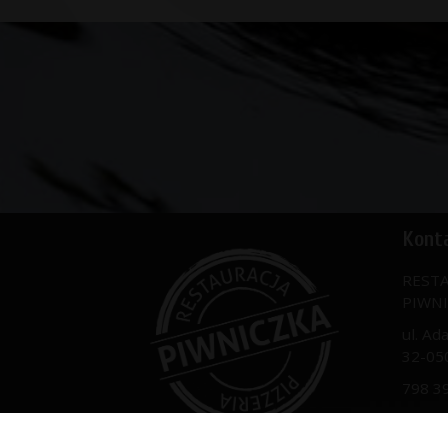
Kont
RESTA
PIWN
ul. Ad
32-05
798 3
biuro