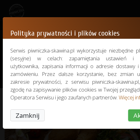
Polityka prywatności i plików cookies
Gallery
Serwis piwniczka-skawina.pl wykorzystuje niezbędne pl
(sesyjne) w celach: zapamiętania ustawień i pr
użytkownika, zapisania informacji o adresie dostawy 
We invite you to view photos from our
zamówieniu. Przez dalsze korzystanie, bez zmian 
zakresie prywatności, z serwisu piwniczka-skawina.pl
zgodę na zapisywanie plików cookies w Twojej przeglą
Operatora Serwisu i jego zaufanych partnerów.
Więcej inf
Zamknij
Ak