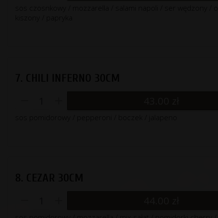
sos czosnkowy / mozzarella / salami napoli / ser wędzony / 
kiszony / papryka
7. CHILI INFERNO 30CM
43.00
zł
sos pomidorowy / pepperoni / boczek / jalapeno
8. CEZAR 30CM
44.00
zł
sos pomidorowy / mozzarella / mix sałat / pomidorki cherry / f