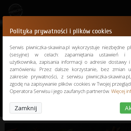
Polityka prywatności i plików cookies
Menu
Serwis piwniczka-skawina.pl wykorzystuje niezbędne pl
(sesyjne) w celach: zapamiętania ustawień i pr
użytkownika, zapisania informacji o adresie dostawy 
Przepraszamy, aktualnie składanie za
zamówieniu. Przez dalsze korzystanie, bez zmian 
online jest tymczasowo wstrzyman
zakresie prywatności, z serwisu piwniczka-skawina.pl
zgodę na zapisywanie plików cookies w Twojej przeglą
Operatora Serwisu i jego zaufanych partnerów.
Więcej inf
NAPOJE ZIMNE
LUNCH
ZUPY
Zamknij
Ak