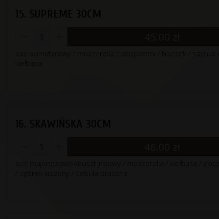
15. SUPREME 30CM
45.00
zł
sos pomidorowy / mozzarella / pepperoni / boczek / szynka c
kiełbasa
16. SKAWIŃSKA 30CM
46.00
zł
Sos majonezowo-musztardowy / mozzarella / kiełbasa / bocz
/ ogórek kiszony / cebula prażona